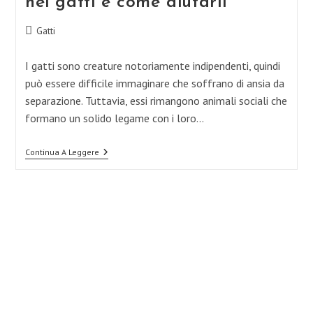
nei gatti e come aiutarli
Categoria
Gatti
dell'articolo:
I gatti sono creature notoriamente indipendenti, quindi
può essere difficile immaginare che soffrano di ansia da
separazione. Tuttavia, essi rimangono animali sociali che
formano un solido legame con i loro…
Segni
Continua A Leggere
Di
Ansia
Da
Separazione
Nei
Gatti
E
Come
Aiutarli