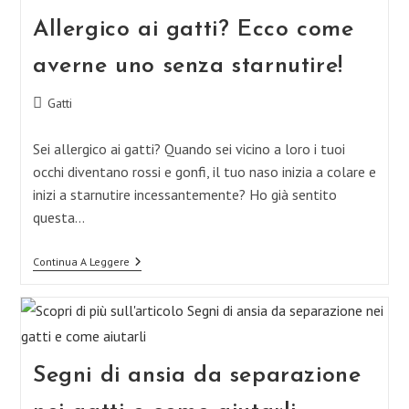
Gatto
Allergico ai gatti? Ecco come
averne uno senza starnutire!
Categoria
Gatti
dell'articolo:
Sei allergico ai gatti? Quando sei vicino a loro i tuoi
occhi diventano rossi e gonfi, il tuo naso inizia a colare e
inizi a starnutire incessantemente? Ho già sentito
questa…
Allergico
Continua A Leggere
Ai
Gatti?
Ecco
Come
Averne
Uno
Senza
Segni di ansia da separazione
Starnutire!