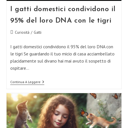
I gatti domestici condividono il
95% del loro DNA con le tigri
Categoria
Curiosità
/
Gatti
dell'articolo:
I gatti domestici condividono il 95% del loro DNA con
le tigri Se guardando il tuo micio di casa acciambellato
placidamente sul divano hai mai avuto il sospetto di
ospitare…
I
Continua A Leggere
Gatti
Domestici
Condividono
Il
95%
Del
Loro
DNA
Con
Le