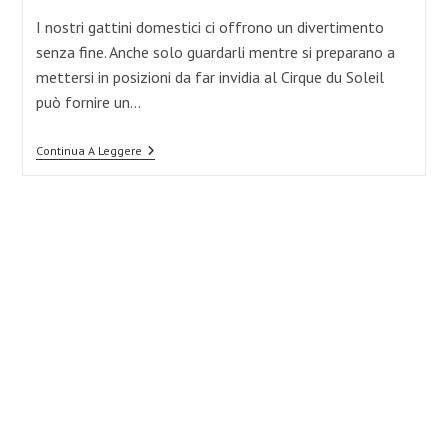
I nostri gattini domestici ci offrono un divertimento
senza fine. Anche solo guardarli mentre si preparano a
mettersi in posizioni da far invidia al Cirque du Soleil
può fornire un…
Come
Continua A Leggere
Stimolare
Un
Gatto
Domestico
Annoiato