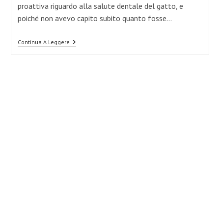
proattiva riguardo alla salute dentale del gatto, e
poiché non avevo capito subito quanto fosse…
I
Continua A Leggere
Denti
Del
Tuo
Gatto
Sono
Molto
Più
Importanti
Di
Quanto
Pensi