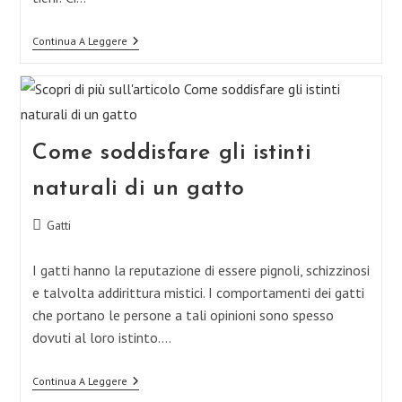
Adozione,
Continua A Leggere
Meglio
Un
Gatto
Adulto
O
Un
Gattino?
Come soddisfare gli istinti
naturali di un gatto
Categoria
Gatti
dell'articolo:
I gatti hanno la reputazione di essere pignoli, schizzinosi
e talvolta addirittura mistici. I comportamenti dei gatti
che portano le persone a tali opinioni sono spesso
dovuti al loro istinto.…
Come
Continua A Leggere
Soddisfare